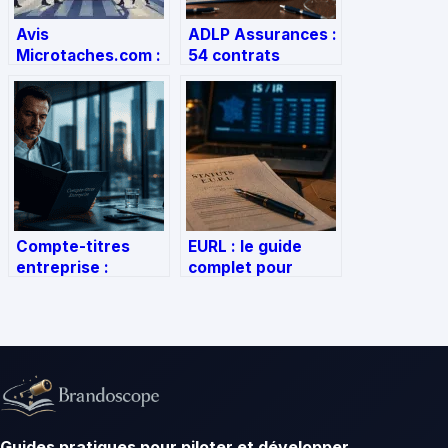
Avis
ADLP Assurances :
Microtaches.com :
54 contrats
rentabilité réelle,
analysés et le
risques de refus
Label d’Excellence
et pièges à éviter
2026 pour votre
protection
Compte-titres
EURL : le guide
entreprise :
complet pour
optimisez votre
protéger votre
trésorerie
patrimoine et
excédentaire sans
optimiser votre
sacrifier votre
fiscalité
liquidité
Guides pratiques pour piloter et développer