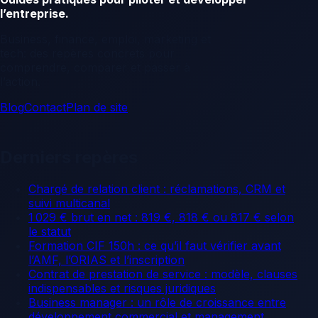
l’entreprise.
Business, finance, emploi, marketing et
tech: des repères concrets pour
comprendre, comparer et passer à
l’action.
Blog
Contact
Plan de site
Derniers repères
Chargé de relation client : réclamations, CRM et
suivi multicanal
1 029 € brut en net : 819 €, 818 € ou 817 € selon
le statut
Formation CIF 150h : ce qu’il faut vérifier avant
l’AMF, l’ORIAS et l’inscription
Contrat de prestation de service : modèle, clauses
indispensables et risques juridiques
Business manager : un rôle de croissance entre
développement commercial et management