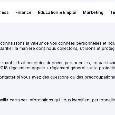
ness
Finance
Éducation & Emploi
Marketing
T
reconnaissons la valeur de vos données personnelles et no
 clarifier la manière dont nous collectons, utilisons et pro
ncernant le traitement des données personnelles, en partic
i 2018 (également appelé « règlement général sur la protec
 contacter si vous avez des questions ou des préoccupation
llir certaines informations qui vous identifient personnell