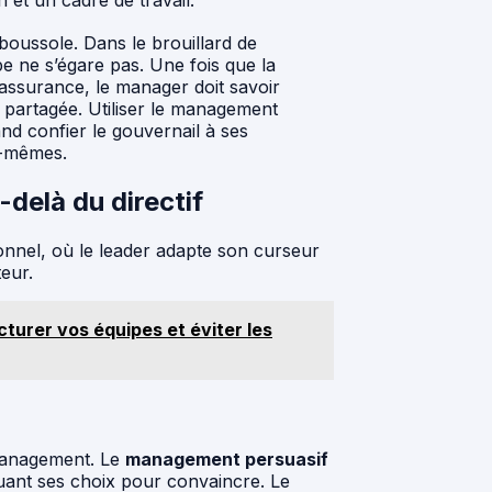
 et un cadre de travail.
boussole. Dans le brouillard de
uipe ne s’égare pas. Une fois que la
n assurance, le manager doit savoir
s partagée. Utiliser le management
and confier le gouvernail à ses
x-mêmes.
delà du directif
nnel, où le leader adapte son curseur
teur.
cturer vos équipes et éviter les
u management. Le
management persuasif
uant ses choix pour convaincre. Le