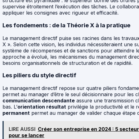
structure est pyramidale : le supérieur donne des ordres pr
supervise étroitement l’exécution des tâches. Le collabora
appliquer les consignes avec rigueur et efficacité.
Les fondements : de la Théorie X à la pratique
Le management directif puise ses racines dans les travau
X ». Selon cette vision, les individus nécessiteraient une s
système de récompenses et de sanctions pour atteindre leur
approche a évolué, les mécanismes du management directif
besoins organisationnels de structuration et de rapidité.
Les piliers du style directif
Le management directif repose sur quatre piliers fondam
permet au manager d’être le seul décisionnaire pour les ch
communication descendante
assure une transmission cla
bas. L’
orientation résultat
privilégie la productivité et le 
permanent
permet au manager de valider chaque étape d
LIRE AUSSI
Créer son entreprise en 2024 : 5 secteur
pour se lancer