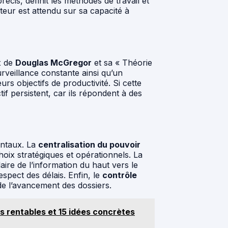
écis, définit les méthodes de travail et
teur est attendu sur sa capacité à
x de
Douglas McGregor
et sa « Théorie
urveillance constante ainsi qu’un
s objectifs de productivité. Si cette
 persistent, car ils répondent à des
entaux. La
centralisation du pouvoir
oix stratégiques et opérationnels. La
ire de l’information du haut vers le
respect des délais. Enfin, le
contrôle
e l’avancement des dossiers.
s rentables et 15 idées concrètes