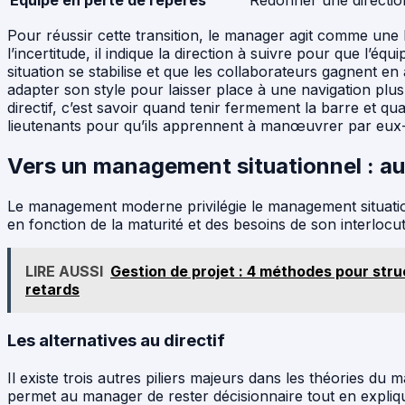
Équipe en perte de repères
Redonner une direction
Pour réussir cette transition, le manager agit comme une 
l’incertitude, il indique la direction à suivre pour que l’éq
situation se stabilise et que les collaborateurs gagnent e
adapter son style pour laisser place à une navigation plu
directif, c’est savoir quand tenir fermement la barre et qu
lieutenants pour qu’ils apprennent à manœuvrer par eu
Vers un management situationnel : au-
Le management moderne privilégie le management situatio
en fonction de la maturité et des besoins de son interlocu
LIRE AUSSI
Gestion de projet : 4 méthodes pour stru
retards
Les alternatives au directif
Il existe trois autres piliers majeurs dans les théories d
permet au manager de rester décisionnaire tout en expliq