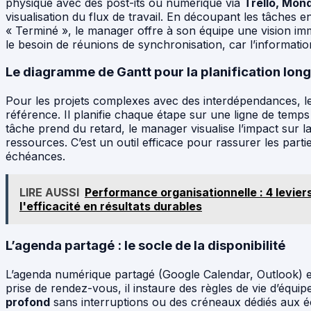
physique avec des post-its ou numérique via
Trello, Mon
visualisation du flux de travail. En découpant les tâches e
« Terminé », le manager offre à son équipe une vision imm
le besoin de réunions de synchronisation, car l’informatio
Le diagramme de Gantt pour la planification lon
Pour les projets complexes avec des interdépendances, l
référence. Il planifie chaque étape sur une ligne de temps e
tâche prend du retard, le manager visualise l’impact sur la 
ressources. C’est un outil efficace pour rassurer les parti
échéances.
LIRE AUSSI
Performance organisationnelle : 4 levie
l'efficacité en résultats durables
L’agenda partagé : le socle de la disponibilité
L’agenda numérique partagé (Google Calendar, Outlook) es
prise de rendez-vous, il instaure des règles de vie d’équ
profond
sans interruptions ou des créneaux dédiés aux é