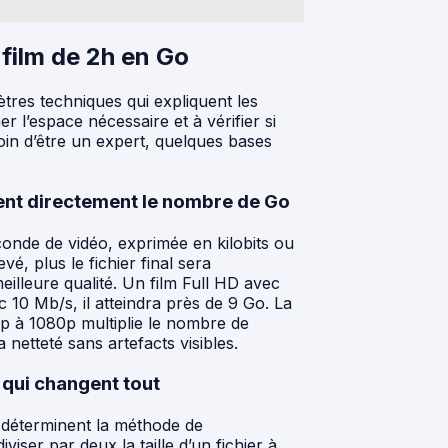
 film de 2h en Go
tres techniques qui expliquent les
r l’espace nécessaire et à vérifier si
oin d’être un expert, quelques bases
tent directement le nombre de Go
conde de vidéo, exprimée en kilobits ou
é, plus le fichier final sera
illeure qualité. Un film Full HD avec
 10 Mb/s, il atteindra près de 9 Go. La
p à 1080p multiplie le nombre de
netteté sans artefacts visibles.
 qui changent tout
éterminent la méthode de
ser par deux la taille d’un fichier à