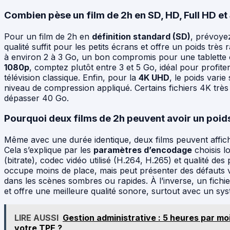
Combien pèse un film de 2h en SD, HD, Full HD e
Pour un film de 2h en
définition standard (SD)
, prévoyez
qualité suffit pour les petits écrans et offre un poids très
à environ 2 à 3 Go, un bon compromis pour une tablette 
1080p
, comptez plutôt entre 3 et 5 Go, idéal pour profit
télévision classique. Enfin, pour la
4K UHD
, le poids varie
niveau de compression appliqué. Certains fichiers 4K t
dépasser 40 Go.
Pourquoi deux films de 2h peuvent avoir un poids
Même avec une durée identique, deux films peuvent affiche
Cela s’explique par les
paramètres d’encodage
choisis lo
(bitrate), codec vidéo utilisé (H.264, H.265) et qualité des
occupe moins de place, mais peut présenter des défauts 
dans les scènes sombres ou rapides. À l’inverse, un fichi
et offre une meilleure qualité sonore, surtout avec un sy
LIRE AUSSI
Gestion administrative : 5 heures par moi
votre TPE ?