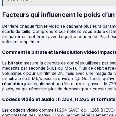
Facteurs qui influencent le poids d’un
Derrière chaque fichier vidéo se cachent plusieurs paramè
écarts de taille. Comprendre ces notions vous aide à estime
un fichier est cohérent avec la qualité annoncée. Pas bes
suffisent amplement.
Comment le bitrate et la résolution vidéo impac
Le
bitrate
mesure la quantité de données utilisées par se
mégabits par seconde (kb/s ou Mb/s). Plus ce débit est élev
volumineux pour un film de 2h, mais avec une image de me
un bitrate de 5 Mb/s pèsera environ 4,5 Go, tandis qu’avec
résolution
joue également un rôle majeur : passer de 720
pixels, ce qui nécessite plus de données pour conserver la 
Codecs vidéo et audio : H.264, H.265 et formats
Les
codecs vidéo
comme H.264 (AVC) ou H.265 (HEVC) d
compression des images. H.265 permet généralement de divi