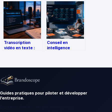
2026 sans risque
pratique pour
ni mauvaise
accéder à vos
surprise
services en ligne
Transcription
Conseil en
vidéo en texte :
intelligence
120 langues et
artificielle : 4
formats multiples
piliers pour
pour automatiser
transformer vos
votre
données en levier
documentation
de rentabilité
Guides pratiques pour piloter et développer
l’entreprise.
Business, finance, emploi, marketing et
tech: des repères concrets pour