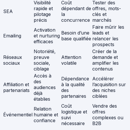
Visibilité
Coût
Tester des
rapide et
dépendant de
offres, mots-
SEA
pilotage
la
clés et
précis
concurrence
marchés
Faire mûrir les
Activation
Besoin d’une
leads et
Emailing
et nurturing
base qualifiée
relancer les
efficaces
prospects
Notoriété,
Créer de la
Réseaux
preuve
Attention
demande et
sociaux
sociale,
volatile
amplifier les
ciblage
contenus
Accès à
Dépendance
Accélérer
des
Affiliation et
à la qualité
l’acquisition sur
audiences
partenariats
des
des niches
déjà
partenaires
ciblées
établies
Coût
Vendre des
Relation
logistique et
offres
Événementiel
humaine et
suivi
complexes ou
confiance
nécessaire
B2B