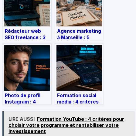
Rédacteur web
Agence marketing
SEO freelance : 3
à Marseille : 5
leviers pour
critères pour
transformer vos
sécuriser votre
contenus en actifs
budget et booster
rentables
vos résultats
Photo de profil
Formation social
Instagram : 4
media : 4 critères
règles techniques
pour choisir un
pour maximiser
cursus certifiant
LIRE AUSSI
Formation YouTube : 4 critères pour
votre visibilité
et financé par le
choisir votre programme et rentabiliser votre
CPF
investissement