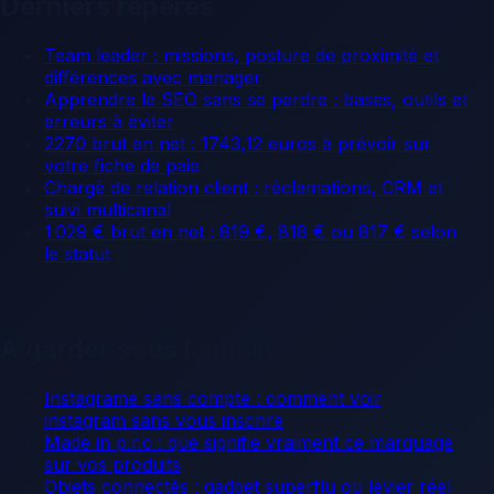
Derniers repères
Team leader : missions, posture de proximité et
différences avec manager
Apprendre le SEO sans se perdre : bases, outils et
erreurs à éviter
2270 brut en net : 1743,12 euros à prévoir sur
votre fiche de paie
Chargé de relation client : réclamations, CRM et
suivi multicanal
1 029 € brut en net : 819 €, 818 € ou 817 € selon
le statut
À garder sous la main
Instagrame sans compte : comment voir
instagram sans vous inscrire
Made in p.r.c : que signifie vraiment ce marquage
sur vos produits
Objets connectés : gadget superflu ou levier réel