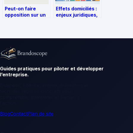
Peut-on faire
Effets domiciliés :
opposition sur un
enjeux juridiques,
prélèvement déjà
fiscaux et
effectué sans tout
pratiques à
bloquer ?
connaître
Guides pratiques pour piloter et développer
l’entreprise.
Business, finance, emploi, marketing et
tech: des repères concrets pour
comprendre, comparer et passer à
l’action.
Blog
Contact
Plan de site