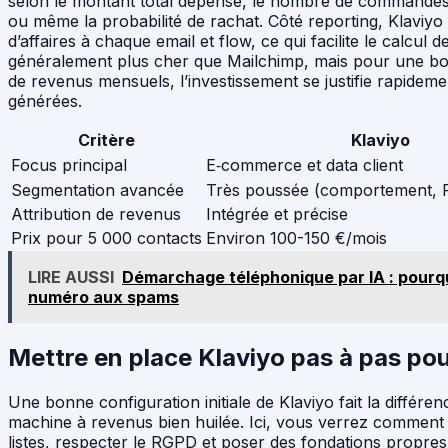
selon le montant total dépensé, le nombre de commandes,
ou même la probabilité de rachat. Côté reporting, Klaviyo 
d’affaires à chaque email et flow, ce qui facilite le calcul 
généralement plus cher que Mailchimp, mais pour une bo
de revenus mensuels, l’investissement se justifie rapideme
générées.
Critère
Klaviyo
Focus principal
E‑commerce et data client
Segmentation avancée
Très poussée (comportement, R
Attribution de revenus
Intégrée et précise
Prix pour 5 000 contacts
Environ 100-150 €/mois
LIRE AUSSI
Démarchage téléphonique par IA : pourq
numéro aux spams
Mettre en place Klaviyo pas à pas pou
Une bonne configuration initiale de Klaviyo fait la différ
machine à revenus bien huilée. Ici, vous verrez comment 
listes, respecter le RGPD et poser des fondations propr