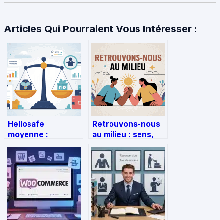
Articles Qui Pourraient Vous Intéresser :
Hellosafe
Retrouvons-nous
moyenne :
au milieu : sens,
comprendre les
usages et portée
avis, notes et
de cette
niveaux de
expression
garanties