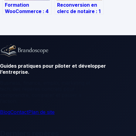
Formation
Reconversion en
WooCommerce : 4
clerc de notaire : 1
places par session
an de formation
pour maîtriser
pour maîtriser le
votre boutique et
droit et sécuriser
booster vos
votre carrière
ventes
Guides pratiques pour piloter et développer
l’entreprise.
Business, finance, emploi, marketing et
tech: des repères concrets pour
comprendre, comparer et passer à
l’action.
Blog
Contact
Plan de site
Derniers repères