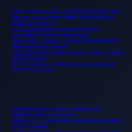
ARCE, ACRE ou ARE : quel dispositif choisir pour
financer le démarrage, alléger les charges ou
garder un revenu ?
Les 12 compétences professionnelles à
reconnaître, évaluer et développer
Team leader : missions, posture de proximité et
différences avec manager
Apprendre le SEO sans se perdre : bases, outils et
erreurs à éviter
2270 brut en net : 1743,12 euros à prévoir sur
votre fiche de paie
À garder sous la main
Instagrame sans compte : comment voir
instagram sans vous inscrire
Made in p.r.c : que signifie vraiment ce marquage
sur vos produits
Objets connectés : gadget superflu ou levier réel