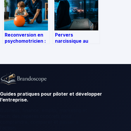
carrière
Reconversion en
Pervers
psychomotricien :
narcissique au
3 ans de
travail : 30 signaux
formation, 5
d’alerte et recours
passerelles et les
juridiques pour
étapes clés pour
vous libérer
réussir
Guides pratiques pour piloter et développer
l’entreprise.
Business, finance, emploi, marketing et
tech: des repères concrets pour
comprendre, comparer et passer à
l’action.