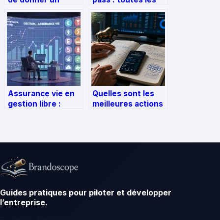
relevé de compte
démarches
? risques et
simples pour
bonnes pratiques
arrêter
Assurance vie en
Quelles sont les
gestion libre :
meilleures actions
pilotez vos
PEA pour bâtir une
investissements
rente durable sans
et optimisez vos
subir la volatilité ?
rendements
Guides pratiques pour piloter et développer
l’entreprise.
Business, finance, emploi, marketing et