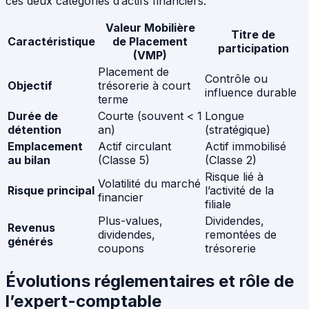
ces deux catégories d’actifs financiers.
Valeur Mobilière
Titre de
Caractéristique
de Placement
participation
(VMP)
Placement de
Contrôle ou
Objectif
trésorerie à court
influence durable
terme
Durée de
Courte (souvent < 1
Longue
détention
an)
(stratégique)
Emplacement
Actif circulant
Actif immobilisé
au bilan
(Classe 5)
(Classe 2)
Risque lié à
Volatilité du marché
Risque principal
l’activité de la
financier
filiale
Plus-values,
Dividendes,
Revenus
dividendes,
remontées de
générés
coupons
trésorerie
Évolutions réglementaires et rôle de
l’expert-comptable