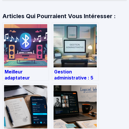
Articles Qui Pourraient Vous Intéresser :
Meilleur
Gestion
adaptateur
administrative : 5
bluetooth pour
heures par mois
ampli hifi : le guide
suffisent-elles
pour un son au top
pour sécuriser
votre TPE ?