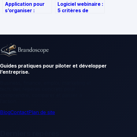
Application pour
Logiciel webinaire :
s’organiser :
5 critères de
comment choisir
sécurité et
l’outil qui libère
d’engagement
votre esprit ?
pour choisir votre
plateforme
Guides pratiques pour piloter et développer
l’entreprise.
Business, finance, emploi, marketing et
tech: des repères concrets pour
comprendre, comparer et passer à
l’action.
Blog
Contact
Plan de site
Derniers repères