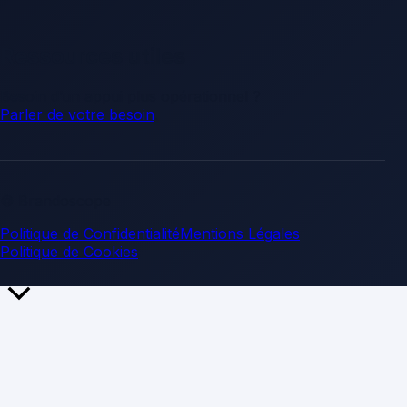
Ressources utiles
Besoin d’un appui plus opérationnel ?
Parler de votre besoin
.
© Brandoscope
Politique de Confidentialité
Mentions Légales
Politique de Cookies
Retour
en
haut