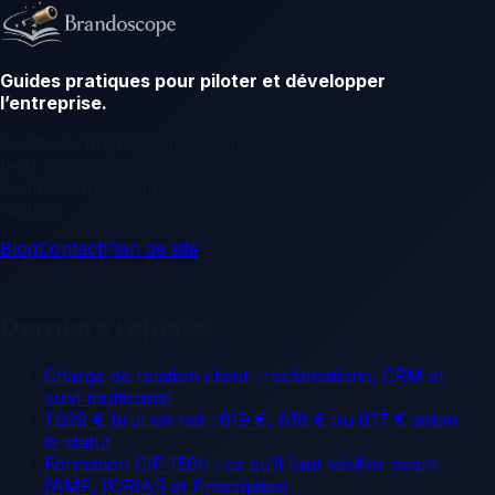
Guides pratiques pour piloter et développer
l’entreprise.
Business, finance, emploi, marketing et
tech: des repères concrets pour
comprendre, comparer et passer à
l’action.
Blog
Contact
Plan de site
Derniers repères
Chargé de relation client : réclamations, CRM et
suivi multicanal
1 029 € brut en net : 819 €, 818 € ou 817 € selon
le statut
Formation CIF 150h : ce qu’il faut vérifier avant
l’AMF, l’ORIAS et l’inscription