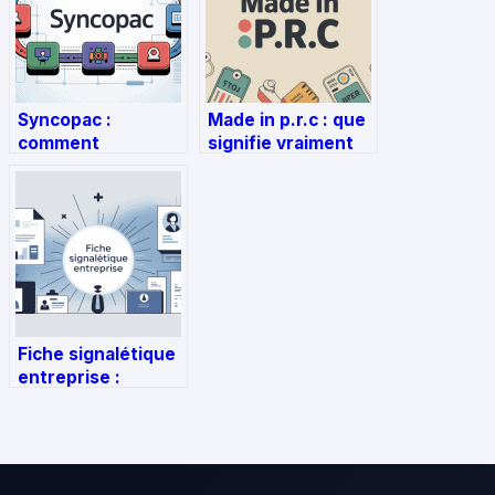
Syncopac :
Made in p.r.c : que
comment
signifie vraiment
fonctionne cette
ce marquage sur
solution et quand
vos produits
l’utiliser
Fiche signalétique
entreprise :
modèle, usages et
bonnes pratiques