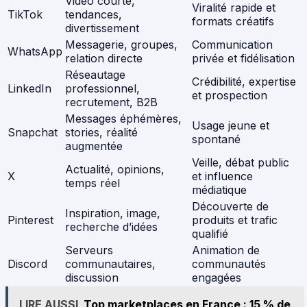
Vidéo courte,
Viralité rapide et
TikTok
tendances,
formats créatifs
divertissement
Messagerie, groupes,
Communication
WhatsApp
relation directe
privée et fidélisation
Réseautage
Crédibilité, expertise
LinkedIn
professionnel,
et prospection
recrutement, B2B
Messages éphémères,
Usage jeune et
Snapchat
stories, réalité
spontané
augmentée
Veille, débat public
Actualité, opinions,
X
et influence
temps réel
médiatique
Découverte de
Inspiration, image,
Pinterest
produits et trafic
recherche d’idées
qualifié
Serveurs
Animation de
Discord
communautaires,
communautés
discussion
engagées
LIRE AUSSI
Top marketplaces en France : 15 % de