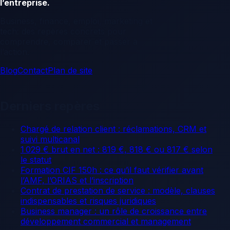
l’entreprise.
Business, finance, emploi, marketing et
tech: des repères concrets pour
comprendre, comparer et passer à
l’action.
Blog
Contact
Plan de site
Derniers repères
Chargé de relation client : réclamations, CRM et
suivi multicanal
1 029 € brut en net : 819 €, 818 € ou 817 € selon
le statut
Formation CIF 150h : ce qu’il faut vérifier avant
l’AMF, l’ORIAS et l’inscription
Contrat de prestation de service : modèle, clauses
indispensables et risques juridiques
Business manager : un rôle de croissance entre
développement commercial et management