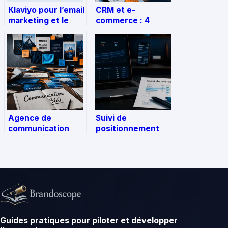
Klaviyo pour l’email
CRM et e-
marketing et le
commerce : 4
sms : guide
leviers pour
complet pour en
transformer vos
tirer le meilleur
données clients en
revenus durables
Agence de
Suivi de
communication
positionnement
360 : pourquoi
SEO : 4 catégories
centraliser votre
d’outils et la
stratégie pour
méthode pour
gagner en
interpréter vos
cohérence
graphiques
Guides pratiques pour piloter et développer