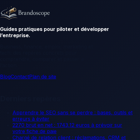
Guides pratiques pour piloter et développer
l’entreprise.
Business, finance, emploi, marketing et
tech: des repères concrets pour
comprendre, comparer et passer à
l’action.
Blog
Contact
Plan de site
Derniers repères
Apprendre le SEO sans se perdre : bases, outils et
erreurs à éviter
2270 brut en net : 1743,12 euros à prévoir sur
votre fiche de paie
Chargé de relation client : réclamations, CRM et