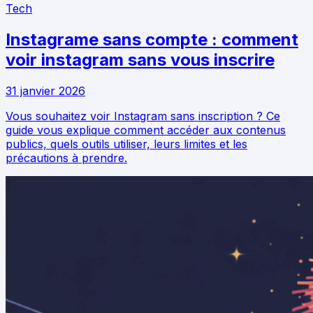
Tech
Instagrame sans compte : comment
voir instagram sans vous inscrire
31 janvier 2026
Vous souhaitez voir Instagram sans inscription ? Ce
guide vous explique comment accéder aux contenus
publics, quels outils utiliser, leurs limites et les
précautions à prendre.